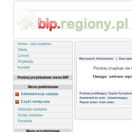
Home - opis systemu
Oferta
Cennik
Wprowadził: Administrator | Data wpi
Przykłady
Kontakt
Poniżej znajduje sie 
Uwaga: celowo wpro
Poniżej przykładowe menu BIP
Menu podmiotowe
Podmiot publikujący: Szpital Szczęścia
Administracja szpitala
Zatwierdził do publ.: Zatwierdzający
Część medyczna
Rejestr zmian: brak zmian
Oddziały szpitalne
Działy szpitalne
Poradnie
Menu przedmiotowe