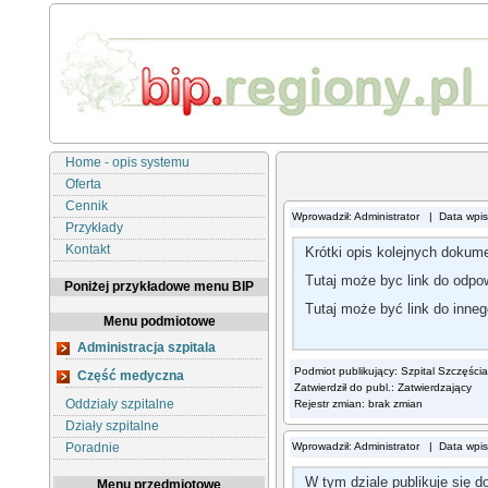
Home - opis systemu
Oferta
Cennik
Wprowadził: Administrator | Data wpi
Przykłady
Kontakt
Krótki opis kolejnych dokum
Tutaj może byc link do odp
Poniżej przykładowe menu BIP
Tutaj może być link do inne
Menu podmiotowe
Administracja szpitala
Podmiot publikujący: Szpital Szczęścia
Część medyczna
Zatwierdził do publ.: Zatwierdzający
Oddziały szpitalne
Rejestr zmian: brak zmian
Działy szpitalne
Poradnie
Wprowadził: Administrator | Data wpi
W tym dziale publikuje się 
Menu przedmiotowe