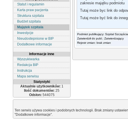
zakresie majątku podmiotu
Statut i regulamin
Karta praw pacjenta
Tutaj może byc link do odp
Struktura szpitala
Tutaj może być link do inne
Budżet szpitala
Majątek szpitala
Inwestycje
Podmiot publikujący: Szpital Szczęścia
Nieudostepnione w BIP
Zatwierdził do publ.: Zatwierdzający
Rejestr zmian: brak zmian
Dodatkowe informacje
Informacje inne
Wyszukiwarka
Redakcja BIP
Instrukcja
Mapa serwisu
Statystyki
Aktualnie użytkowników:
1
Ilość dokumentów:
25
Odsłon:
544075
Ten serwis używa cookies i podobnych technologii. Brak zmiany ustawien
"Dodatkowe informacje".