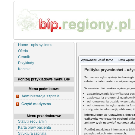
Home - opis systemu
Oferta
Cennik
Wprowadził: Jakiś tam2 | Data wpisu:
Przykłady
Kontakt
Polityka prywatności - użyc
Ten serwis wykorzystuje technologie 
Poniżej przykładowe menu BIP
odwiedza internauta, do używanego 
W serwisie pliki cookies wykorzysty
Menu podmiotowe
zapamiętywania identyfikatora sesj
Administracja szpitala
zapisywania preferencji użytkownika
odnotowywania udziału w sondzie/
Część medyczna
odnotowywania wykorzystania formu
udostępnienie informacji publicznej, it
Informujemy, że ustawienia dotyc
Menu przedmiotowe
całkowite wyłączenie obsługi pli
Statut i regulamin
zmiany tych ustawień oznacza akc
Karta praw pacjenta
Poniżej znajdziesz informacje w jak
Struktura szpitala
przeglądarkach internetowych.