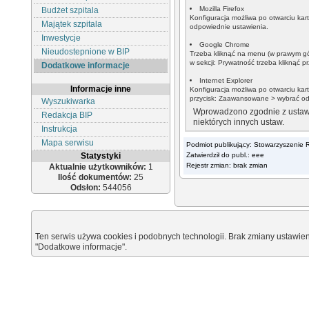
Mozilla Firefox
Budżet szpitala
Konfiguracja możliwa po otwarciu ka
Majątek szpitala
odpowiednie ustawienia.
Inwestycje
Google Chrome
Nieudostepnione w BIP
Trzeba kliknąć na menu (w prawym g
w sekcji: Prywatność trzeba kliknąć p
Dodatkowe informacje
Internet Explorer
Informacje inne
Konfiguracja możliwa po otwarciu ka
przycisk: Zaawansowane > wybrać od
Wyszukiwarka
Wprowadzono zgodnie z
ustaw
Redakcja BIP
niektórych innych ustaw
.
Instrukcja
Mapa serwisu
Podmiot publikujący: Stowarzyszenie 
Statystyki
Zatwierdził do publ.: eee
Rejestr zmian: brak zmian
Aktualnie użytkowników:
1
Ilość dokumentów:
25
Odsłon:
544056
Ten serwis używa cookies i podobnych technologii. Brak zmiany ustawien
"Dodatkowe informacje".